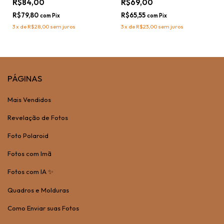
R$84,00
R$69,00
R$79,80
R$65,55
com
Pix
com
Pix
3
x
de
R$28,00
sem juros
3
x
de
R$23,00
sem juros
PÁGINAS
Mais Vendidos
Revelação de Fotos
Foto Polaroid
Fotos com Imã
Fotos com IA ✨
Quadros e Molduras
Como Enviar suas Fotos