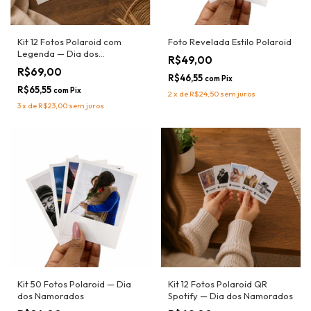
Kit 12 Fotos Polaroid com
Foto Revelada Estilo Polaroid
Legenda — Dia dos
R$49,00
Namorados
R$69,00
R$46,55
com
Pix
R$65,55
com
Pix
2
x
de
R$24,50
sem juros
3
x
de
R$23,00
sem juros
Kit 50 Fotos Polaroid — Dia
Kit 12 Fotos Polaroid QR
dos Namorados
Spotify — Dia dos Namorados