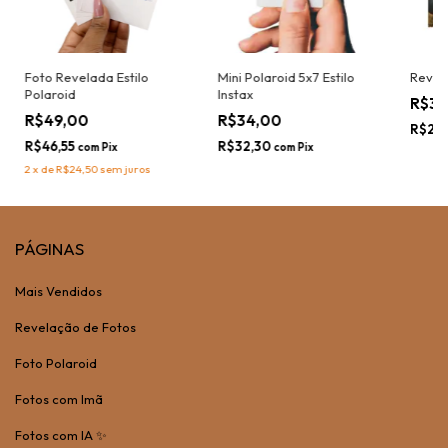
Foto Revelada Estilo
Mini Polaroid 5x7 Estilo
Revel
Polaroid
Instax
R$3
R$49,00
R$34,00
R$28
R$46,55
R$32,30
com
Pix
com
Pix
2
x
de
R$24,50
sem juros
PÁGINAS
Mais Vendidos
Revelação de Fotos
Foto Polaroid
Fotos com Imã
Fotos com IA ✨