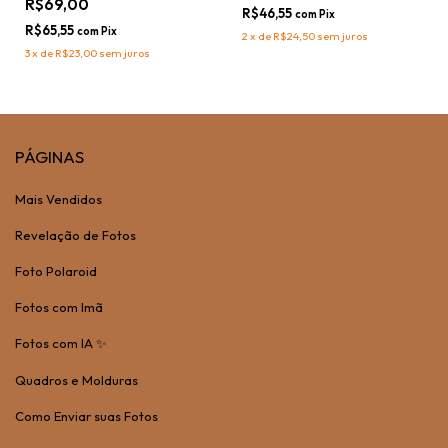
R$69,00
R$46,55
com
Pix
R$65,55
com
Pix
2
x
de
R$24,50
sem juros
3
x
de
R$23,00
sem juros
PÁGINAS
Mais Vendidos
Revelação de Fotos
Foto Polaroid
Fotos com Imã
Fotos com IA ✨
Quadros e Molduras
Como Enviar suas Fotos