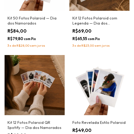
Kit 50 Fotos Polaroid — Dia
Kit 12 Fotos Polaroid com
dos Namorados
Legenda — Dia dos
Namorados
R$84,00
R$69,00
R$79,80
R$65,55
com
Pix
com
Pix
3
x
de
R$28,00
sem juros
3
x
de
R$23,00
sem juros
Kit 12 Fotos Polaroid QR
Foto Revelada Estilo Polaroid
Spotify — Dia dos Namorados
R$49,00