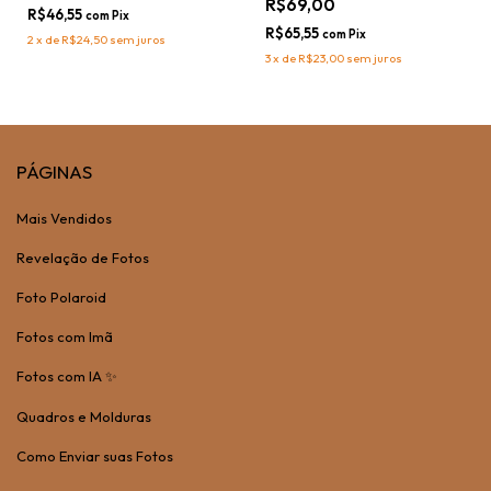
R$69,00
R$46,55
com
Pix
R$65,55
com
Pix
2
x
de
R$24,50
sem juros
3
x
de
R$23,00
sem juros
PÁGINAS
Mais Vendidos
Revelação de Fotos
Foto Polaroid
Fotos com Imã
Fotos com IA ✨
Quadros e Molduras
Como Enviar suas Fotos