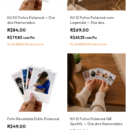
Kit 50 Fotos Polaroid — Dia
Kit 12 Fotos Polaroid com
dos Namorados
Legenda — Dia dos
Namorados
R$84,00
R$69,00
R$79,80
R$65,55
com
Pix
com
Pix
3
x
de
R$28,00
sem juros
3
x
de
R$23,00
sem juros
Foto Revelada Estilo Polaroid
Kit 12 Fotos Polaroid QR
Spotify — Dia dos Namorados
R$49,00