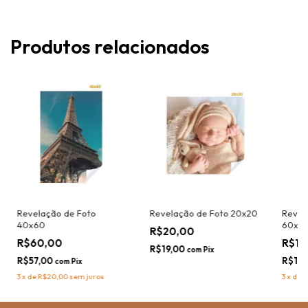
Produtos relacionados
Revelação de Foto
Revelação de Foto 20x20
Revel
40x60
60x9
R$20,00
R$60,00
R$11
R$19,00
com
Pix
R$57,00
R$10
com
Pix
3
x
de
R$20,00
sem juros
3
x
de
R