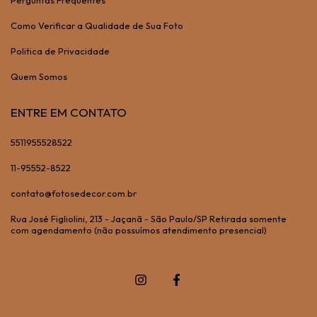
Perguntas Frequentes
Como Verificar a Qualidade de Sua Foto
Politica de Privacidade
Quem Somos
ENTRE EM CONTATO
5511955528522
11-95552-8522
contato@fotosedecor.com.br
Rua José Figliolini, 213 - Jaçanã - São Paulo/SP Retirada somente
com agendamento (não possuímos atendimento presencial)